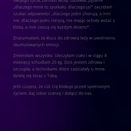
swojego życia, zamiast wciąż zadawać pytanie
„dlaczego mnie to spotkało, dlaczego ja?” zaczęłam
szukać odpowiedzi „dlaczego jedni chorują, a inni
nie, dlaczego jedni cierpią, nie mając ochoty wstać z
łóżka, a inni cieszą się każdym dniem?”.
Zrozumiałam, że klucz do zdrowia leży w uwolnieniu
skumulowanych emocji.
Zmieniłam wszystko. Uleczyłam ciało i w ciągu 8
miesięcy schudłam 25 kg. Dziś jestem zdrowa i
szczupła, a technikami, które zadziałały u mnie,
dzielę się teraz z Tobą.
Jeśli czujesz, że coś Cię blokuje przed spełnionym
życiem, daj sobie szansę i dołącz do nas.