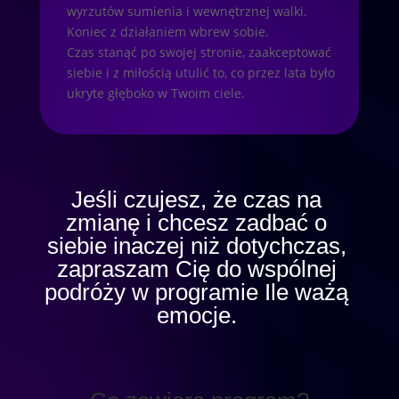
wyrzutów sumienia i wewnętrznej walki.
Koniec z działaniem wbrew sobie.
Czas stanąć po swojej stronie, zaakceptować
siebie i z miłością utulić to, co przez lata było
ukryte głęboko w Twoim ciele.
Jeśli czujesz, że czas na
zmianę i chcesz zadbać o
siebie inaczej niż dotychczas,
zapraszam Cię do wspólnej
podróży w programie Ile ważą
emocje.