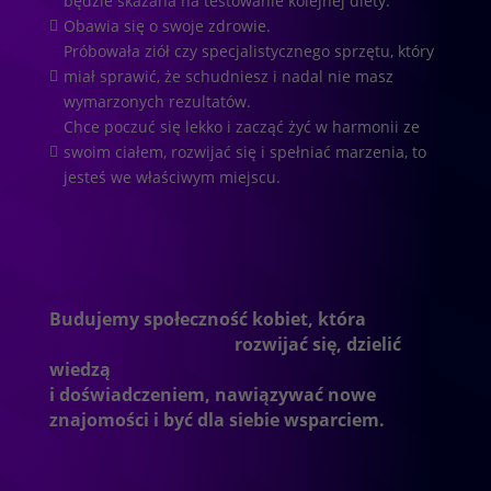
będzie skazana na testowanie kolejnej diety.
Obawia się o swoje zdrowie.

Próbowała ziół czy specjalistycznego sprzętu, który
miał sprawić, że schudniesz i nadal nie masz

wymarzonych rezultatów.
Chce poczuć się lekko i zacząć żyć w harmonii ze
swoim ciałem, rozwijać się i spełniać marzenia, to

jesteś we właściwym miejscu.
Budujemy społeczność kobiet, która
chce
świadomie chudnąć,
rozwijać się, dzielić
wiedzą
i doświadczeniem, nawiązywać nowe
znajomości i być dla siebie wsparciem.