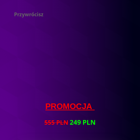
Przywrócisz
spokój wewnętrzny i
równowagę, która jest podstawą,
aby zacząć chudnąć.
PROMOCJA
249 PLN
555 PLN