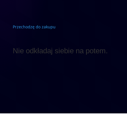
Przechodzę do zakupu
Nie odkładaj siebie na potem.
Spokój wewnętrzny i
szczupłe ciało, to nasz
naturalny stan.