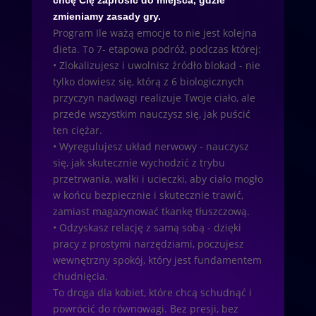
chcę Cię zaprosić do miejsca, gdzie
zmieniamy zasady gry.
Program Ile ważą emocje to nie jest kolejna
dieta. To 7- etapowa podróż, podczas której:
• Zlokalizujesz i uwolnisz źródło blokad - nie
tylko dowiesz się, którą z 6 biologicznych
przyczyn nadwagi realizuje Twoje ciało, ale
przede wszystkim nauczysz się, jak puścić
ten ciężar.
• Wyregulujesz układ nerwowy - nauczysz
się, jak skutecznie wychodzić z trybu
przetrwania, walki i ucieczki, aby ciało mogło
w końcu bezpiecznie i skutecznie trawić,
zamiast magazynować tkankę tłuszczową.
• Odzyskasz relację z samą sobą - dzięki
pracy z prostymi narzędziami, poczujesz
wewnętrzny spokój, który jest fundamentem
chudnięcia.
To droga dla kobiet, które chcą schudnąć i
powrócić do równowagi. Bez presji, bez